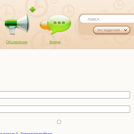
поиск
по задачам
Объявления
Форум