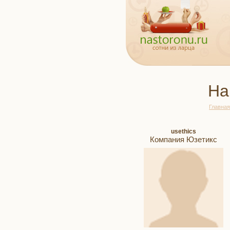
На
Главная
usethics
Компания Юзетикс