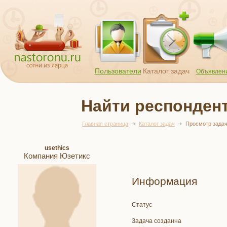
Пользователи
Каталог задач
Объявлен
Найти респонден
Главная страница
Каталог задач
Просмотр зада
usethics
Компания Юзетикс
Информация
Статус
Задача созданна