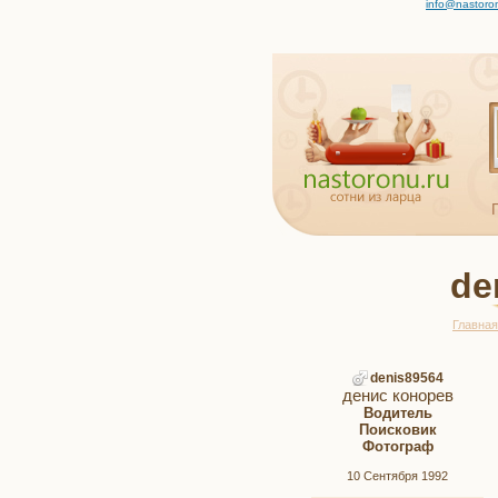
info@nastoro
de
Главная
denis89564
денис конорев
Водитель
Поисковик
Фотограф
10 Сентября 1992