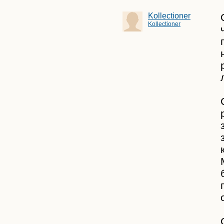
Столяр
Kollectioner
Студент
Kollectioner
Умник
Учитель
Фотограф
Художник
Школьник
Электрик
Электронщик