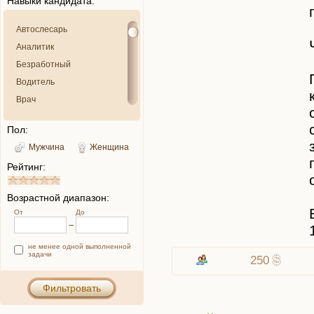
Навыки кандидата:
Автослесарь
Аналитик
Безработный
Водитель
Врач
Выдумщик
Пол:
Грузчик
Мужчина
Женщина
Детектив
Рейтинг:
Дизайнер
Домохозяйка
Возрастной диапазон:
Закупщик
От
До
Критик
Курьер
не менее одной выполненной
задачи
Менеджер
250
Музыкант
Фильтровать
Няня
Оператор