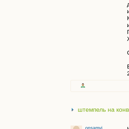
штемпель на конв
onsamyj