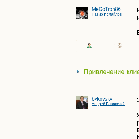
MeGoTron86
Назир Исмайлов
1
Привлечение клие
bykovsky
Андрей Быковский