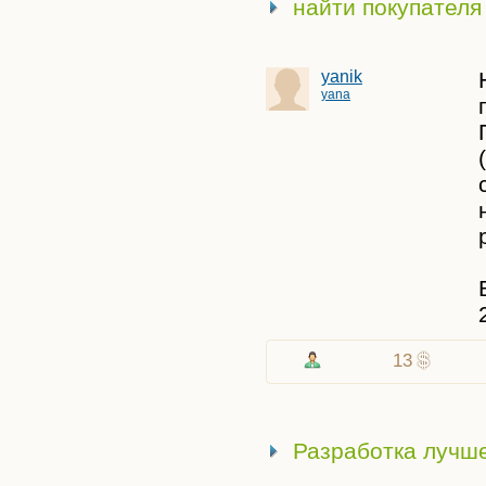
найти покупателя 
Организатор
Пенсионер
Переговорщик
yanik
yana
Писатель
Плотник
Повар
Поисковик
Помощник
Поэт
Программист
Рабочий
Рекламщик
Репетитор
13
Садовник
Сантехник
Сборщик
Разработка лучш
Секретарь
Советник