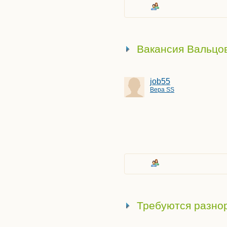
Столяр
Студент
Умник
Вакансия Вальцо
Учитель
Фотограф
Художник
job55
Школьник
Вера SS
Электрик
Электронщик
Требуются разно