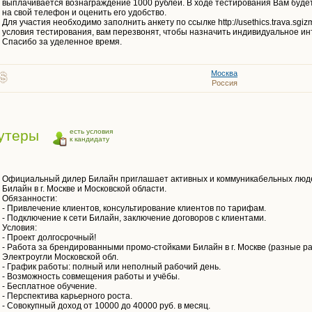
выплачивается вознаграждение 1000 рублей. В ходе тестирования Вам буд
на свой телефон и оценить его удобство.
Для участия необходимо заполнить анкету по ссылке http://usethics.trava.sg
условия тестирования, вам перезвонят, чтобы назначить индивидуальное ин
Спасибо за уделенное время.
Москва
Россия
утеры
есть условия
к кандидату
Официальный дилер Билайн приглашает активных и коммуникабельных люде
Билайн в г. Москве и Московской области.
Обязанности:
- Привлечение клиентов, консультирование клиентов по тарифам.
- Подключение к сети Билайн, заключение договоров с клиентами.
Условия:
- Проект долгосрочный!
- Работа за брендированными промо-стойками Билайн в г. Москве (разные р
Электроугли Московской обл.
- График работы: полный или неполный рабочий день.
- Возможность совмещения работы и учёбы.
- Бесплатное обучение.
- Перспектива карьерного роста.
- Совокупный доход от 10000 до 40000 руб. в месяц.