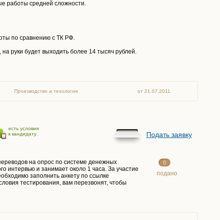
ые работы средней сложности.
ты по сравнению с ТК РФ.
 на руки будет выходить более 14 тысяч рублей.
Производство и техология
от 21.07.2011
есть условия
Подать заявку
к кандидату
 переводов на опрос по системе денежных
0
о интервью и занимает около 1 часа. За участие
подано
еобходимо заполнить анкету по ссылке
условия тестирования, вам перезвонят, чтобы