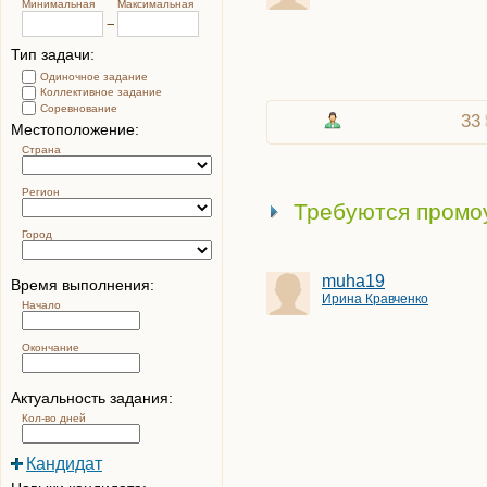
Минимальная
Максимальная
Тип задачи:
Одиночное задание
Коллективное задание
Соревнование
33
Местоположение:
Страна
Регион
Требуются промо
Город
muha19
Время выполнения:
Ирина Кравченко
Начало
Окончание
Актуальность задания:
Кол-во дней
Кандидат