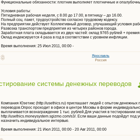
Функциональные обязанности: плотник выполняет плотничные и опалубочн
Условия работы:
Пятидневная рабочая неделя, с 8.00 до 17.00, в пятницу – до 16.00.
Полный соц. пакет, трудоустройство согласно трудовому кодексу.
На предприятии действует Коллективный договор, улучшающий условия рабо
Развозка транспортом предприятия из четырех районов города.
Заработная плата складывается из двух частей: оклад 9765 рублей + премия,
Оклад индексируется 4 раза в год в соответствии с уровнем инфляции.
Время выполнения: 25 Июл 2011, 00:00 -
Ярославль
Россия
стирование системы денежных переводов
Компания Юзетикс (http://usethics.ru) приглашает людей с опытом денежных
переводов.Опрос проходит в офисе в центре Москвы в форме индивидуальног
выплачивается вознаграждение 1 тыс. рублей.Для участия в тестировании н
http://usethics.moneysystem.sgizmo.com/s3/. Если ваши данные подойдут под 
назначить индивидуальное интервью.
Время выполнения: 21 Июл 2011, 00:00 - 20 Авг 2011, 00:00