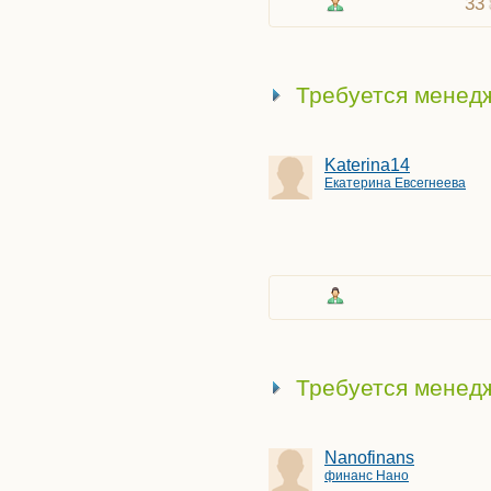
33
Требуется менедж
Katerina14
Екатерина Евсегнеева
Требуется менед
Nanofinans
финанс Нано