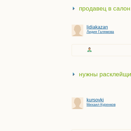
Организатор
продавец в салон
Пенсионер
Переговорщик
lidiakazan
Писатель
Лидия Галямова
Плотник
Повар
Поисковик
Помощник
Поэт
Программист
нужны расклейщик
Рабочий
Рекламщик
Репетитор
kursovki
Садовник
Михаил Куренков
Сантехник
Сборщик
Секретарь
Советник