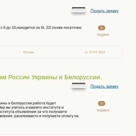
Подать заявку
с 9 до 10,находится за XL 2/2,позже посуточно
0
подано
Прочие
от 27.07.2011
ам России Украины и Белоруссии.
Подать заявку
аины и Белоруссии.работа будет
4
р вы учитесь в какомто институте и
подано
нститута объявления за что получаете
ления..расклееваете и получаете оплату на