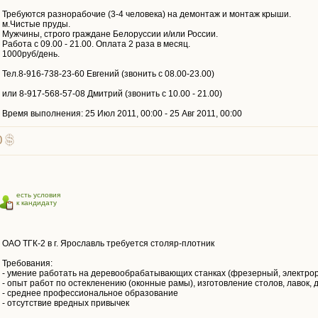
Требуются разнорабочие (3-4 человека) на демонтаж и монтаж крыши.
м.Чистые пруды.
Мужчины, строго граждане Белоруссии и/или России.
Работа с 09.00 - 21.00. Оплата 2 раза в месяц.
1000руб/день.
Тел.8-916-738-23-60 Евгений (звонить с 08.00-23.00)
или 8-917-568-57-08 Дмитрий (звонить с 10.00 - 21.00)
Время выполнения: 25 Июл 2011, 00:00 - 25 Авг 2011, 00:00
0
есть условия
к кандидату
ОАО ТГК-2 в г. Ярославль требуется столяр-плотник
Требования:
- умение работать на деревообрабатывающих станках (фрезерный, электрор
- опыт работ по остекленению (оконные рамы), изготовление столов, лавок, 
- среднее профессиональное образование
- отсутствие вредных привычек