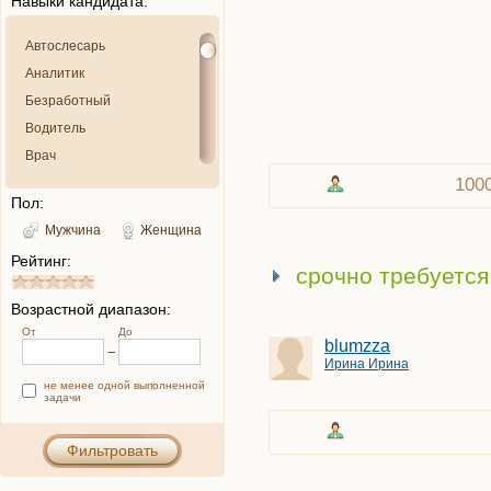
Навыки кандидата:
Автослесарь
Аналитик
Безработный
Водитель
Врач
100
Выдумщик
Пол:
Грузчик
Мужчина
Женщина
Детектив
Рейтинг:
Дизайнер
срочно требуется
Домохозяйка
Возрастной диапазон:
Закупщик
От
До
blumzza
Критик
Ирина Ирина
Курьер
не менее одной выполненной
задачи
Менеджер
Музыкант
Фильтровать
Няня
Оператор