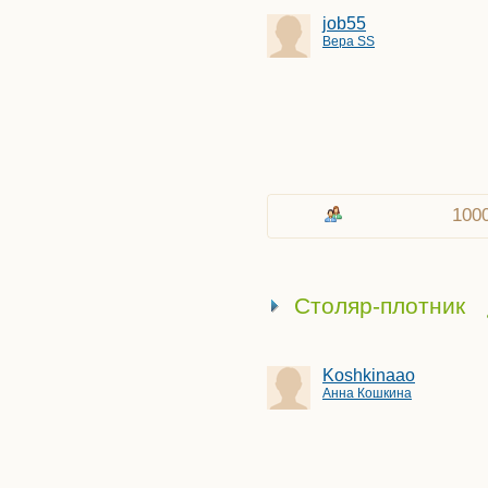
job55
Вера SS
100
Столяр-плотник
Koshkinaao
Анна Кошкина