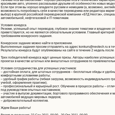
Увлекаетесь автомобилями? Хорошо разбираетесь в технических характерис
красивыми авто, упоенно рассказывая друзьям об особенностях новых моде
Если при этом вы хорошо владеете русским и немецким (а, возможно, англи
возможность попробовать себя в качестве переводчика или редактора марке
выбор) в крупной российской переводческой компании «БТД Неотэк», специ
автомобильной, нефтегазовой и IT-тематикам.
Условия конкурса
Резюме, успешный опыт переводов, глубокое знание тематики и владение
приветствуются, но не являются обязательным условием. Главный критерий 
требованиям конкурсного задания.
Конкурсное задание можно найти в приложении.
Выполненные задания просим отправлять на адрес konkurs@neotech.ru в теч
Результаты конкурса будут опубликованы на сайте в течение 2 недель после
Трех победителей конкурса ждут ценные призы. Авторы наиболее успешных 
проектах в качестве штатных или внештатных сотрудников по привлекательн
Условия сотрудничества для успешных участников:
– достойная оплата; для штатных сотрудников – бесплатные обеды и удобн
комфортными условиями работы;
– удобный график работы (гибкая загрузка, возможность индивидуального г
учебой, оформления практики);
– профессиональный и карьерный рост. Обучение в процессе работы – отл
под руководством опытных наставников;
– участие в выпуске документации, бортового программного обеспечения и
автомобилей ведущих мировых лидеров;
– доброжелательный коллектив.
Ждем Ваши работы!