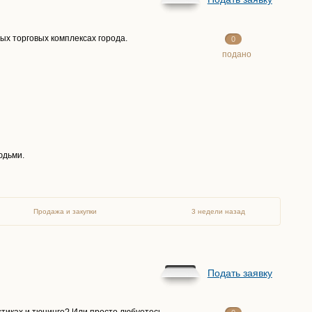
ых торговых комплексах города.
0
подано
юдьми.
Продажа и закупки
3 недели назад
Подать заявку