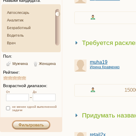
Навыки кандидата:
Автослесарь
Аналитик
Безработный
Водитель
Требуется раскл
Врач
Выдумщик
Пол:
Грузчик
muha19
Мужчина
Женщина
Детектив
Ирина Кравченко
Рейтинг:
Дизайнер
Домохозяйка
Возрастной диапазон:
Закупщик
1500
От
До
Критик
Курьер
не менее одной выполненной
задачи
Менеджер
Придумать назва
Музыкант
Фильтровать
Няня
Оператор
retail2x