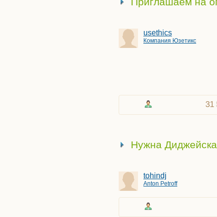
Приглашаем на оп
Столяр
Студент
usethics
Умник
Компания Юзетикс
Учитель
Фотограф
Художник
Школьник
Электрик
31
Электронщик
Нужна Диджейска
tohindj
Anton Petroff