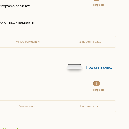
подано
ttp://molodost.bz/
есуют ваши варианты!
Личные помощники
1 неделя назад
Подать заявку
1
подано
Улучшение
1 неделя назад