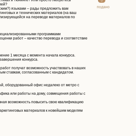
тиках и тюнинге? Или просто любуетесь
0
лей?
подано
йским?) языками – рады предложить вам
тинговых и технических материалов (на ваш
ализирующейся на переводе материалов по
 специализированными программами
оценки работ – качество перевода и соответствие
ение 1 месяца с момента начала конкурса.
 завершения конкурса.
работ получат возможность участвовать в наших
ым ставкам, согласованным с кандидатом.
ый, оборудованный офис недалеко от метро с
рафика или работы на дому, совмещения работы с
ичная возможность повысить свою квалификацию
 маркетинговых материалов к новейшим моделям