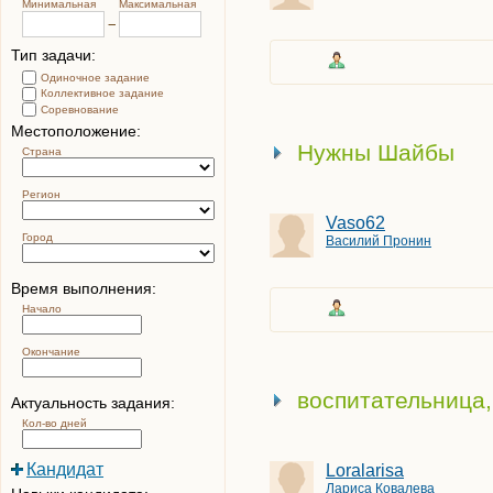
Минимальная
Максимальная
Тип задачи:
Одиночное задание
Коллективное задание
Соревнование
Местоположение:
Нужны Шайбы
Страна
Регион
Vaso62
Город
Василий Пронин
Время выполнения:
Начало
Окончание
воспитательница,
Актуальность задания:
Кол-во дней
Кандидат
Loralarisa
Лариса Ковалева