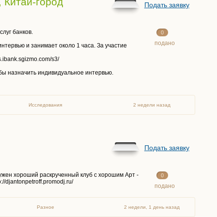
, Китай-город
Подать заявку
луг банков.
0
подано
нтервью и занимает около 1 часа. За участие
.ibank.sgizmo.com/s3/
обы назначить индивидуальное интервью.
Исследования
2 недели назад
Подать заявку
нужен хороший раскрученный клуб с хорошим Арт -
0
djantonpetroff.promodj.ru/
подано
Разное
2 недели, 1 день назад