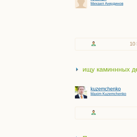
Михаил Анкудинов
Организатор
Пенсионер
Переговорщик
Писатель
Плотник
10
Повар
Поисковик
Помощник
Поэт
ищу каминнных д
Программист
Рабочий
kuzemchenko
Рекламщик
Maxim Kuzemchenko
Репетитор
Садовник
Сантехник
Сборщик
Секретарь
Советник