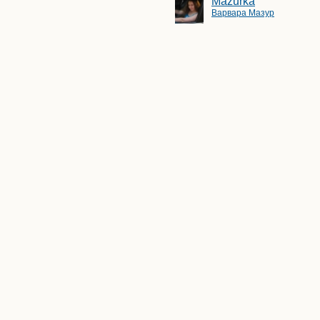
Mazurka
Варвара Мазур